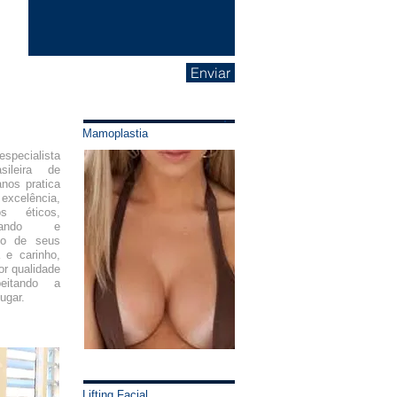
Enviar
Mamoplastia
especialista
sileira de
anos pratica
celência,
os éticos,
rmando e
ndo de seus
 e carinho,
r qualidade
eitando a
lugar.
Lifting Facial